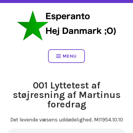
Skip
LÆR ESPERANTO ;O)
to
content
ESPERANTO HEJ DANMARK
;O)
MENU
001 Lyttetest af
støjresning af Martinus
foredrag
Det levende væsens uddødelighed. MI1954.10.10